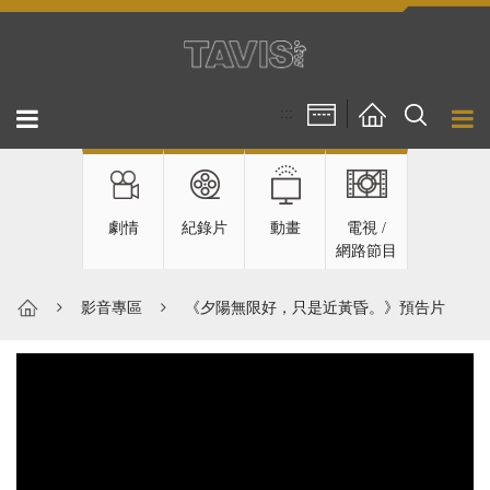
跳到主要內容區塊
:::
劇情
紀錄片
動畫
電視 /
網路節目
影音專區
《夕陽無限好，只是近黃昏。》預告片