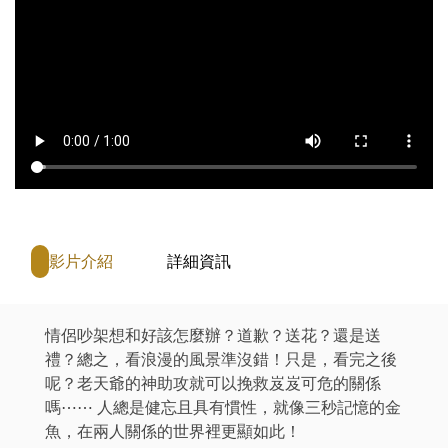
影片介紹
詳細資訊
情侶吵架想和好該怎麼辦？道歉？送花？還是送
禮？總之，看浪漫的風景準沒錯！只是，看完之後
呢？老天爺的神助攻就可以挽救岌岌可危的關係
嗎⋯⋯ 人總是健忘且具有慣性，就像三秒記憶的金
魚，在兩人關係的世界裡更顯如此！