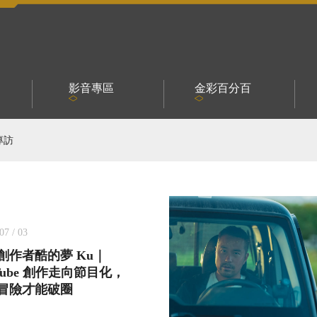
影音專區
金彩百分百
專訪
07 / 03
創作者酷的夢 Ku｜
Tube 創作走向節目化，
冒險才能破圈