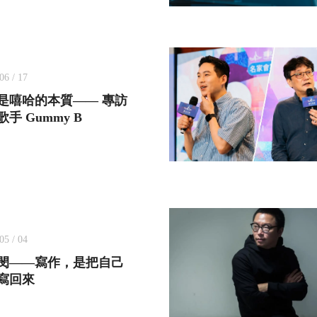
06 / 17
是嘻哈的本質—— 專訪
手 Gummy B
05 / 04
閔——寫作，是把自己
寫回來