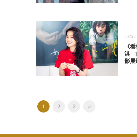
2025 / 
《看
淇 
影展
1
2
3
»