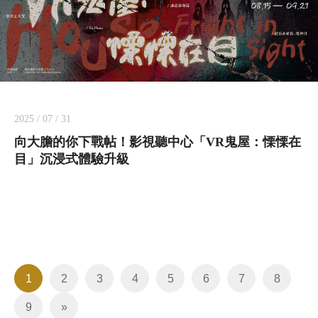
2025 / 07 / 31
向大膽的你下戰帖！影視聽中心「VR鬼屋：慄慄在
目」沉浸式體驗升級
1
2
3
4
5
6
7
8
9
»