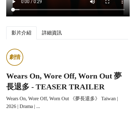
影片介紹
詳細資訊
Wears On, Wore Off, Worn Out 夢
長退多 - TEASER TRAILER
Wears On, Wore Off, Worn Out 《夢長退多》 Taiwan |
2026 | Drama | ...