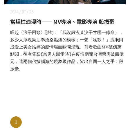
2024 / 07 / 26
當理性浪漫時—— MV導演、電影導演 殷振豪
唱起〈浪子回頭〉那句：「我沒錢沒某沒子甘哪一條命」，
多少人浮現吳朋奉滄桑點煙的模樣；一聲「啥款！」流氓阿
成愛上美女皓婷的癡情場面瞬間湧現。前者歌曲MV破億萬
點閱，後者電影⟪當男人戀愛時⟫在疫情期間台灣票房破四億
元，這兩個佔據腦海的現象級作品，皆出自同一人之手：殷
振豪。
1